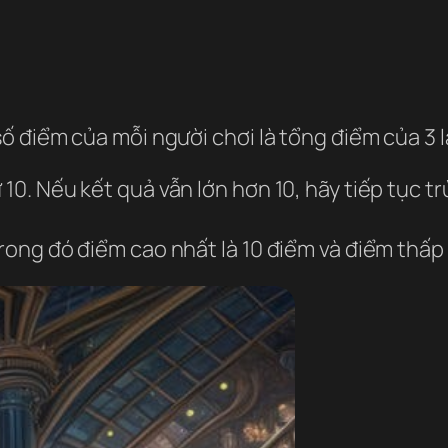
 điểm của mỗi người chơi là tổng điểm của 3 lá
 10. Nếu kết quả vẫn lớn hơn 10, hãy tiếp tục 
trong đó điểm cao nhất là 10 điểm và điểm thấp 