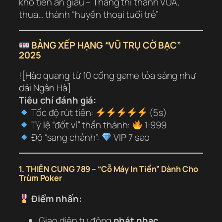
kho tiền ẩn giấu – Thắng thì thành VUA,
thua… thành “huyền thoại tuổi trẻ”
BẢNG XẾP HẠNG “VŨ TRỤ CỜ BẠC”
2025
![Hào quang từ 10 cổng game tỏa sáng như
dải Ngân Hà]
Tiêu chí đánh giá:
Tốc độ rút tiền:
(5s)
Tỷ lệ “đốt ví” thần thánh:
1:999
Độ “sang chảnh”:
VIP 7 sao
1. THIÊN CUNG 789 – “Cỗ Máy In Tiền” Dành Cho
Trùm Poker
Điểm nhấn:
Giao diện tự động
phát nhạc