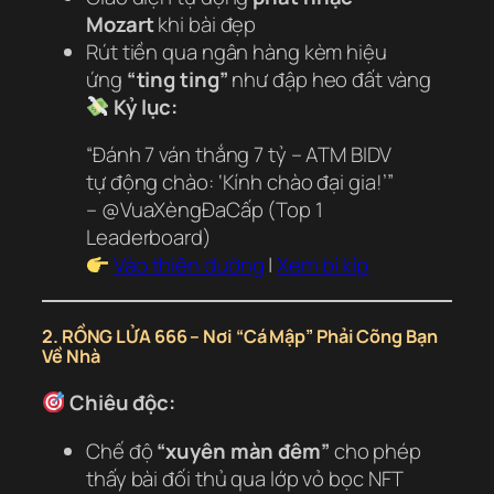
Mozart
khi bài đẹp
Rút tiền qua ngân hàng kèm hiệu
ứng
“ting ting”
như đập heo đất vàng
Kỷ lục:
“Đánh 7 ván thắng 7 tỷ – ATM BIDV
tự động chào: ‘Kính chào đại gia!’”
– @VuaXèngĐaCấp (Top 1
Leaderboard)
Vào thiên đường
|
Xem bí kíp
2. RỒNG LỬA 666 – Nơi “Cá Mập” Phải Cõng Bạn
Về Nhà
Chiêu độc:
Chế độ
“xuyên màn đêm”
cho phép
thấy bài đối thủ qua lớp vỏ bọc NFT