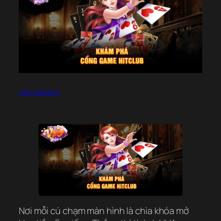
v99-Han
Blog
Nơi mỗi cú chạm màn hình là chìa khóa mở