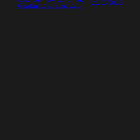
25/03/2025
Của Dân Chơi Đẳng Cấp!