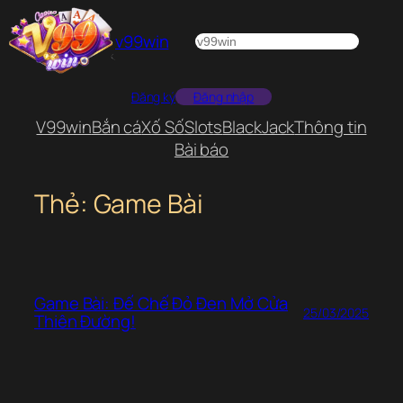
Chuyển
đến
v99win
Tìm
phần
kiếm
nội
Đăng ký
Đăng nhập
dung
V99win
Bắn cá
Xố Số
Slots
BlackJack
Thông tin
Bài báo
Thẻ:
Game Bài
Game Bài: Đế Chế Đỏ Đen Mở Cửa
25/03/2025
Thiên Đường!