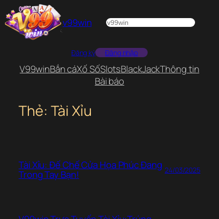
Chuyển
đến
v99win
Tìm
phần
kiếm
nội
Đăng ký
Đăng nhập
dung
V99win
Bắn cá
Xố Số
Slots
BlackJack
Thông tin
Bài báo
Thẻ:
Tài Xỉu
Tài Xỉu: Đế Chế Cửa Họa Phúc Đang
24/03/2025
Trong Tay Bạn!
V99win Trực Tuyến Tài Xỉu:Trúng