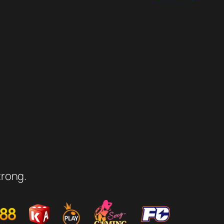
trong.