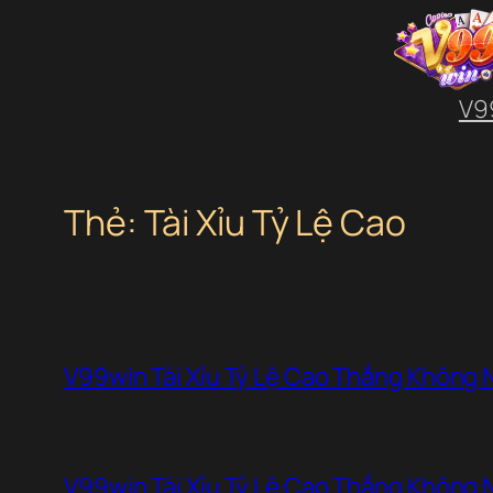
Chuyển
đến
phần
V9
nội
dung
Thẻ:
Tài Xỉu Tỷ Lệ Cao
V99win Tài Xỉu Tỷ Lệ Cao Thắng Không
V99win Tài Xỉu Tỷ Lệ Cao Thắng Không