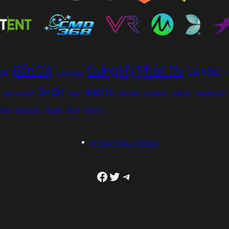
Bắn Cá
Cung Hỷ Phát Tài
ua
Cá Mập
Candy Slot
C
Sic Bo
sports
new Long Hổ
Slots
Sòng Bạc
tai-game
Thần Tài
Thẻ nạp V99
NGỰA
ĐÁ GÀ Live
Đỏ Đen
đá gà
đăng ký
Privacy Policy v99win
Facebook
Twitter
Telegram