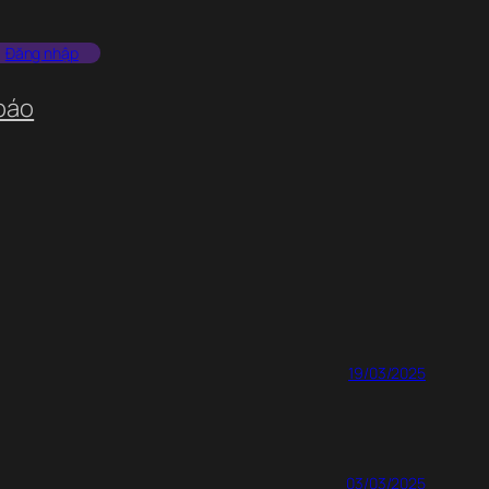
Đăng nhập
 báo
19/03/2025
03/03/2025