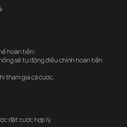
ả:
hế hoàn tiền:
thống sẽ tự động điều chỉnh hoàn tiền
hi tham gia cá cược.
ợc đặt cược hợp lý.