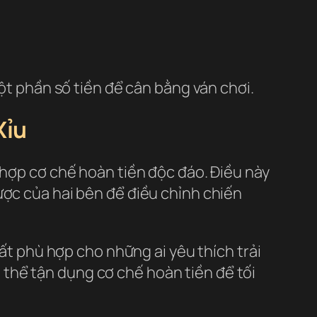
t phần số tiền để cân bằng ván chơi.
Xỉu
 hợp cơ chế hoàn tiền độc đáo. Điều này
ược của hai bên để điều chỉnh chiến
rất phù hợp cho những ai yêu thích trải
thể tận dụng cơ chế hoàn tiền để tối