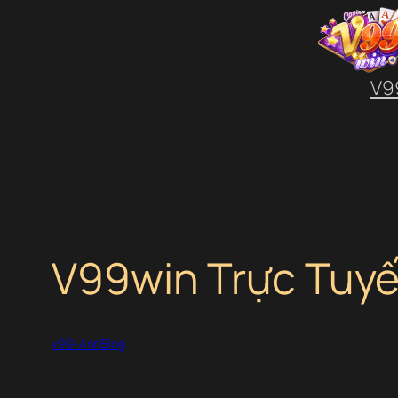
Chuyển
đến
phần
V9
nội
dung
V99win Trực Tuyến
v99-Ann
Blog