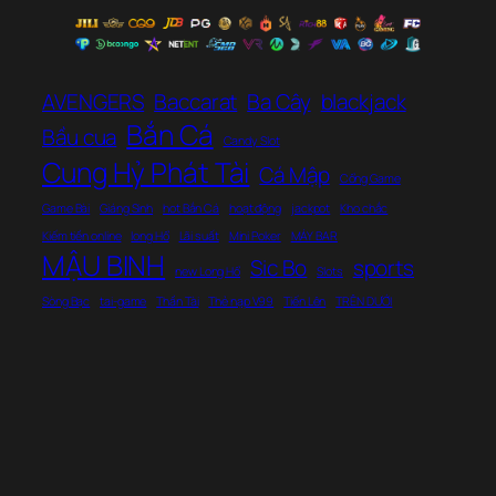
AVENGERS
Baccarat
Ba Cây
blackjack
Bắn Cá
Bầu cua
Candy Slot
Cung Hỷ Phát Tài
Cá Mập
Cổng Game
Game Bài
Giáng Sinh
hot Bắn Cá
hoạt động
jackpot
Kho chắc
Kiếm tiền online
long Hổ
Lãi suất
Mini Poker
MÁY BAR
MẬU BINH
Sic Bo
sports
new Long Hổ
Slots
Sòng Bạc
tai-game
Thần Tài
Thẻ nạp V99
Tiến Lên
TRÊN DƯỚI
Tài Xỉu
Tài Xỉu Tỷ Lệ Cao
v99
v99 hit club
World Cup
Xố Số
vòng quay may mắn
Xóc Đĩa
ĐUA NGỰA
ĐÁ GÀ Live
Đỏ Đen
đá gà
đăng ký
Privacy Policy v99win