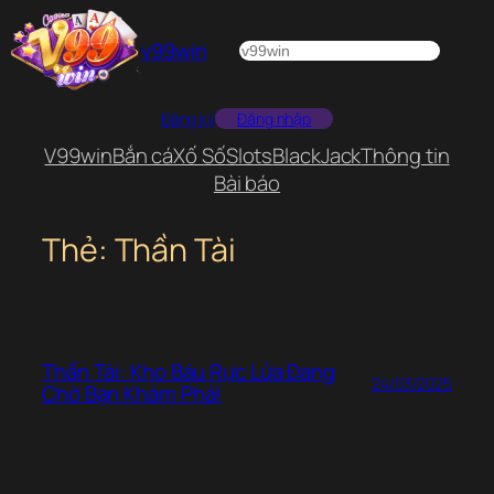
Chuyển
đến
v99win
Tìm
phần
kiếm
nội
Đăng ký
Đăng nhập
dung
V99win
Bắn cá
Xố Số
Slots
BlackJack
Thông tin
Bài báo
Thẻ:
Thần Tài
Thần Tài: Kho Báu Rực Lửa Đang
24/03/2025
Chờ Bạn Khám Phá!