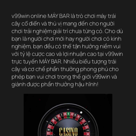
v99win online MÁY BAR là trò chơi máy trái
cây cổ điển và thú vị mang đến cho người
chơi trải nghiệm giải trí chưa từng có. Cho dù
bạn là người chơi mới hay người chơi có kinh
nghiệm, bạn đều có thể tận hưởng niềm vui
với tỷ lệ cược cao và lợi nhuận cao tại v99win
trực tuyến MÁY BAR. Nhiều biểu tượng trái
cây và cơ chế phần thưởng phong phú cho
phép bạn vui chơi trong thế giới v99win và
giành được phần thưởng hậu hĩnh!