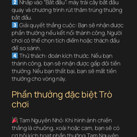
Nhấp vào “Bắt đầu”: máy trái cây bắt đầu
quay và chương trình rút thăm trúng thưởng
bắt đầu.
Giải quyết thắng cuộc: Bạn sẽ nhận được
phần thưởng nếu kết nối thành công. Người
chơi có thể chọn tích điểm hoặc thách đấu
để so sánh.
Thử thách: đoán kích thước. Nếu bạn
thành công, bạn sẽ nhận được gấp đôi tiền
thưởng. Nếu bạn thất bại, bạn sẽ mất tiền
thưởng cho vòng này.
Phần thưởng đặc biệt Trò
chơi
Tam Nguyên Nhỏ: Khi hình ảnh chiến
thắng là chuông, xoài hoặc cam, bạn sẽ có
cơ hội kích hoạt phần thưởng Tam Nguyên