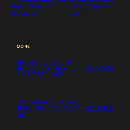
Tuyến: Thắng Giải
GÀ Tỷ lệ cược siêu
Thưởng Lớn
cao!
→
MORE
Thiên Đường Game Đổi
09/04/2025
Thưởng Uy Tín, Thưởng
Nạp Lên Đến 100%!
V99win Bắn cá đổi thưởng
31/03/2025
Thắng lợi nhuận không giới
hạn