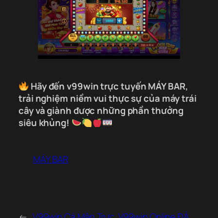
Hãy đến v99win trực tuyến MÁY BAR,
trải nghiệm niềm vui thực sự của máy trái
cây và giành được những phần thưởng
siêu khủng!
MÁY BAR
←
V99win Cá Mập Trực
V99win Online ĐÁ