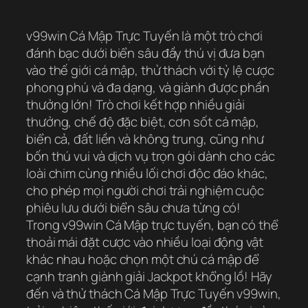
v99win Cá Mập Trực Tuyến là một trò chơi
đánh bạc dưới biển sâu đầy thú vị đưa bạn
vào thế giới cá mập, thử thách với tỷ lệ cược
phong phú và đa dạng, và giành được phần
thưởng lớn! Trò chơi kết hợp nhiều giải
thưởng, chế độ đặc biệt, cơn sốt cá mập,
biển cả, đất liền và không trung, cũng như
bốn thú vui và dịch vụ trọn gói dành cho các
loài chim cùng nhiều lối chơi độc đáo khác,
cho phép mọi người chơi trải nghiệm cuộc
phiêu lưu dưới biển sâu chưa từng có!
Trong v99win Cá Mập trực tuyến, bạn có thể
thoải mái đặt cược vào nhiều loại động vật
khác nhau hoặc chọn một chú cá mập để
cạnh tranh giành giải Jackpot khổng lồ! Hãy
đến và thử thách Cá Mập Trực Tuyến v99win,