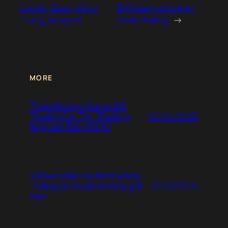
Candy: Quay Vòng
BAR đang chờ bạn
Trúng Jackpot!
chiến thắng
→
MORE
Thiên Đường Game Đổi
09/04/2025
Thưởng Uy Tín, Thưởng
Nạp Lên Đến 100%!
V99win Bắn cá đổi thưởng
31/03/2025
Thắng lợi nhuận không giới
hạn