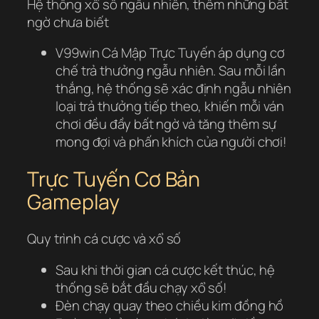
Hệ thống xổ số ngẫu nhiên, thêm những bất
ngờ chưa biết
V99win Cá Mập Trực Tuyến áp dụng cơ
chế trả thưởng ngẫu nhiên. Sau mỗi lần
thắng, hệ thống sẽ xác định ngẫu nhiên
loại trả thưởng tiếp theo, khiến mỗi ván
chơi đều đầy bất ngờ và tăng thêm sự
mong đợi và phấn khích của người chơi!
Trực Tuyến Cơ Bản
Gameplay
Quy trình cá cược và xổ số
Sau khi thời gian cá cược kết thúc, hệ
thống sẽ bắt đầu chạy xổ số!
Đèn chạy quay theo chiều kim đồng hồ