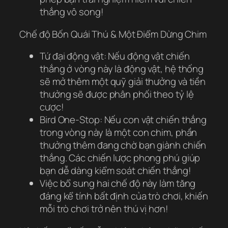
thắng vô song!
Chế độ Bốn Quái Thú & Một Điểm Dừng Chim
Tứ đại động vật: Nếu động vật chiến
thắng ở vòng này là động vật, hệ thống
sẽ mở thêm một quỹ giải thưởng và tiền
thưởng sẽ được phân phối theo tỷ lệ
cược!
Bird One-Stop: Nếu con vật chiến thắng
trong vòng này là một con chim, phần
thưởng thêm đang chờ bạn giành chiến
thắng. Các chiến lược phong phú giúp
bạn dễ dàng kiểm soát chiến thắng!
Việc bổ sung hai chế độ này làm tăng
đáng kể tính bất định của trò chơi, khiến
mỗi trò chơi trở nên thú vị hơn!