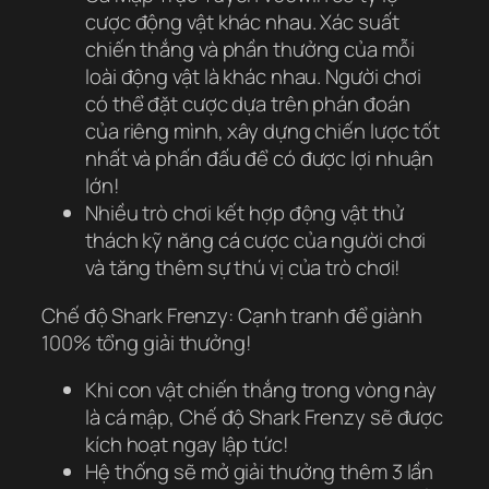
cược động vật khác nhau. Xác suất
chiến thắng và phần thưởng của mỗi
loài động vật là khác nhau. Người chơi
có thể đặt cược dựa trên phán đoán
của riêng mình, xây dựng chiến lược tốt
nhất và phấn đấu để có được lợi nhuận
lớn!
Nhiều trò chơi kết hợp động vật thử
thách kỹ năng cá cược của người chơi
và tăng thêm sự thú vị của trò chơi!
Chế độ Shark Frenzy: Cạnh tranh để giành
100% tổng giải thưởng!
Khi con vật chiến thắng trong vòng này
là cá mập, Chế độ Shark Frenzy sẽ được
kích hoạt ngay lập tức!
Hệ thống sẽ mở giải thưởng thêm 3 lần