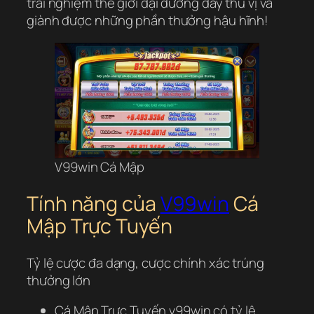
trải nghiệm thế giới đại dương đầy thú vị và
giành được những phần thưởng hậu hĩnh!
V99win Cá Mập
Tính năng của
V99win
Cá
Mập Trực Tuyến
Tỷ lệ cược đa dạng, cược chính xác trúng
thưởng lớn
Cá Mập Trực Tuyến v99win có tỷ lệ