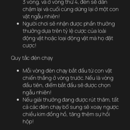
3 vòng, và ở vòng thứ 4, đèn sẽ dần
chậm lại và cuối cùng dừng lại ở một con
vật ngẫu nhiên!
Người chơi sẽ nhận được phần thưởng
thưởng dựa trên tỷ lệ cược của loài
động vật hoặc loại động vật mà họ đặt
cược!
Quy tắc đèn chạy
Mỗi vòng đèn chạy bắt đầu từ con vật
chiến thắng ở vòng trước. Nếu là vòng
đầu tiên, điểm bắt đầu sẽ được chọn
ngẫu nhiên!
Nếu giải thưởng đang được rút thăm, tất
cả các đèn chạy bổ sung sẽ xoay ngược
chiều kim đồng hồ, tăng thêm sự hồi
hộp!