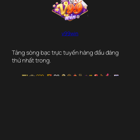
v99win
Tảng sòng bạc trực tuyến hàng đầu đáng
thử nhất trong.
AVENGERS
Baccarat
Ba Cây
blackjack
Bắn Cá
Bầu cua
Candy Slot
Cung Hỷ Phát Tài
Cá Mập
Cổng Game
Game Bài
Giáng Sinh
hot Bắn Cá
hoạt động
jackpot
Kho chắc
Kiếm tiền online
long Hổ
Lãi suất
Mini Poker
MÁY BAR