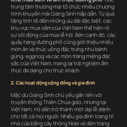
trung tâm thương mại tổ chức nhiều chương
trình khuyến mãi Giáng Sinh hấp dẫn. Từ quà
tặng tinh tế đến những ưu đãi đặc biệt, các
khu vực mua sắm của Việt Nam thể hiện rõ
sự sôi động của mùa lễ hội. Bên cạnh đó, các
quầy hàng đường phố cũng giới thiệu nhiều
món ăn và thức uống đặc trưng như bánh
gừng, eggnog và các món tráng miệng đặc
sắc của Việt Nam, mang lại trải nghiệm ẩm
thực đa dạng cho thực khách.
2. Các hoạt động cộng đồng và gia đình
Mặc dù Giáng Sinh chủ yếu gắn liền với
truyền thống Thiên Chúa giáo, nhưng tại
Việt Nam, nó dần trở thành một dịp lễ dành
cho tất cả mọi người. Nhiều gia đình trang trí
nhà cửa bằng cây thông Noel và đèn trang