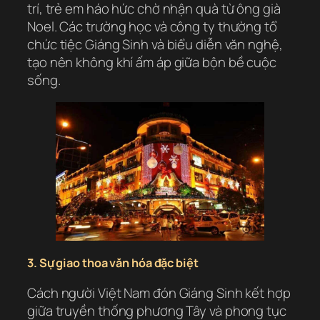
trí, trẻ em háo hức chờ nhận quà từ ông già
Noel. Các trường học và công ty thường tổ
chức tiệc Giáng Sinh và biểu diễn văn nghệ,
tạo nên không khí ấm áp giữa bộn bề cuộc
sống.
3. Sự giao thoa văn hóa đặc biệt
Cách người Việt Nam đón Giáng Sinh kết hợp
giữa truyền thống phương Tây và phong tục