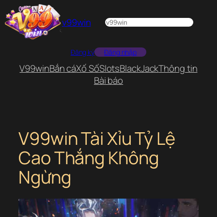
Chuyển
đến
v99win
Tìm
phần
kiếm
nội
Đăng ký
Đăng nhập
dung
V99win
Bắn cá
Xố Số
Slots
BlackJack
Thông tin
Bài báo
V99win Tài Xỉu Tỷ Lệ
Cao Thắng Không
Ngừng