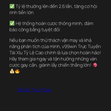
Tỷ lệ thưởng lên đến 2.6 lần, tăng cơ hội
rinh tiền lớn
Hệ thống hoàn cược thông minh, đảm
bảo công bằng tuyệt đối
Nếu bạn muốn thử thách vận may và khả
năng phân tích của mình, v99win Trực Tuyến
Tài Xỉu Tỷ Lệ Cao chính là lựa chọn hoàn hảo!
Hãy tham gia ngay và tận hưởng những ván
cược gay cấn, giành lấy chiến thắng lớn!
Tài Xỉu Tỷ Lệ Cao