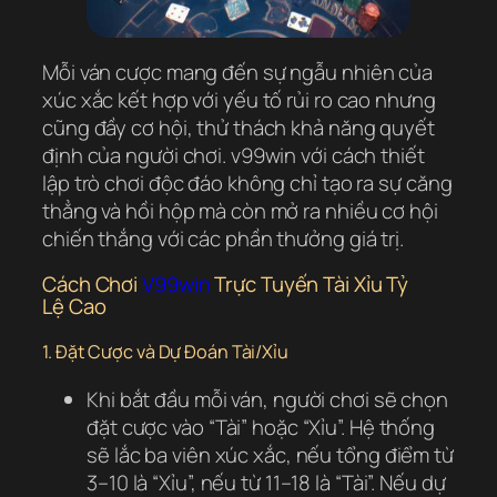
Mỗi ván cược mang đến sự ngẫu nhiên của
xúc xắc kết hợp với yếu tố rủi ro cao nhưng
cũng đầy cơ hội, thử thách khả năng quyết
định của người chơi. v99win với cách thiết
lập trò chơi độc đáo không chỉ tạo ra sự căng
thẳng và hồi hộp mà còn mở ra nhiều cơ hội
chiến thắng với các phần thưởng giá trị.
Cách Chơi
V99win
Trực Tuyến Tài Xỉu Tỷ
Lệ Cao
1. Đặt Cược và Dự Đoán Tài/Xỉu
Khi bắt đầu mỗi ván, người chơi sẽ chọn
đặt cược vào “Tài” hoặc “Xỉu”. Hệ thống
sẽ lắc ba viên xúc xắc, nếu tổng điểm từ
3–10 là “Xỉu”, nếu từ 11–18 là “Tài”. Nếu dự