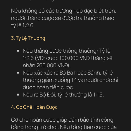
Nếu không có các trường hợp đặc biệt trên,
người thắng cược sẽ được trả thưởng theo
tỷ lệ 1:2.6.
3. Tỷ Lệ Thưởng
Nếu thắng cược thông thường: Tỷ lệ
1:2.6 (VD: cược 100.000 VNĐ thắng sẽ
nhận 260.000 VNĐ).
Nếu xúc xắc ra Bộ Ba hoặc Sảnh, tỷ lệ
thưởng giảm xuống 1:1 và người chơi chỉ
được hoàn tiền cược.
Nếu ra Bộ Đôi, tỷ lệ thưởng là 1:1.5.
4. Cơ Chế Hoàn Cược
Cơ chế hoàn cược giúp đảm bảo tính công
bằng trong trò chơi. Nếu tổng tiền cược của