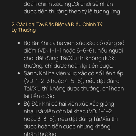
đoán chính xác, người chơi sẽ nhận
được tiền thưởng theo tỷ lệ tương ứng.
2. Các Loại Tay Đặc Biệt và Điều Chỉnh Tỷ
Lệ Thưởng
Bộ Ba: Khi cả ba viên xúc xắc có cùng số
điểm (VD: 1–1–1 hoặc 6–6–6), nếu người
chơi đặt đúng Tài/Xỉu thì không được
thưởng, chỉ được hoàn lại tiền cược.
Sảnh: Khi ba viên xúc xắc có số liên tiếp
(VD: 1–2–3 hoặc 4–5–6), nếu đặt đúng
Tài/Xỉu thì không được thưởng, chỉ hoàn
lại tiền cược.
Bộ Đôi: Khi có hai viên xúc xắc giống
nhau và viên còn lại khác (VD: 1–1–2
hoặc 3–3–5), nếu đặt đúng Tài/Xỉu thì
được hoàn tiền cược nhưng không
nhận thưởng.