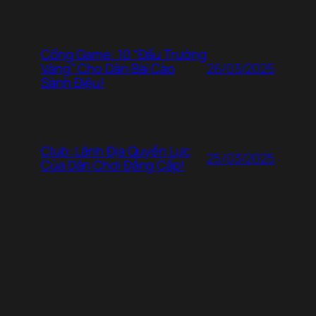
Cổng Game: 10 “Đấu Trường
26/03/2025
Vàng” Cho Dân Bài Cào
Sành Điệu!
Club: Lãnh Địa Quyền Lực
25/03/2025
Của Dân Chơi Đẳng Cấp!