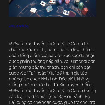
v99-Ann
Blog
v99win Trực Tuyến Tài Xỉu Tỷ Lệ Cao là trò
chơi xúc xắc mới lạ, nơi người chơi có thể dự
đoán tổng điểm của ba viên xúc xắc để nhận
được phần thưởng hấp dẫn. Với luật chơi đơn
giản nhưng đầy thử thách, bạn chỉ cần đặt
cược vào “Tài” hoặc “Xỉu” để tham gia vào
những ván cược kịch tính. Đặc biệt, không
giống như các trò chơi Tài Xỉu truyền thống,
v99win Trực Tuyến Tài Xỉu Tỷ Lệ Cao bổ sung
các loại tay đặc biệt (như Bộ Đôi, Sảnh, Bộ
Ba) cùng cơ chế hoàn cược, giúp trò chơi trở