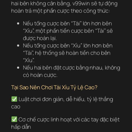
hai bên không cân bằng, v99win sẽ tự động
hoàn trả một phần cược theo công thức:
Nếu tổng cược bên “Tài” lớn hơn bên
“Xỉu”, một phần tiền cược bên “Tài” sẽ
được hoàn lại.
Nếu tổng cược bên “Xỉu” lớn hơn bên
“Tài”, hệ thống sẽ hoàn tiền cho bên
“Xỉu”.
Nếu hai bên đặt cược bằng nhau, không
có hoàn cược.
Tại Sao Nên Chơi Tài Xỉu Tỷ Lệ Cao?
Luật chơi đơn giản, dễ hiểu, tỷ lệ thắng
cao
Cơ chế cược linh hoạt với các tay đặc biệt
hấp dẫn