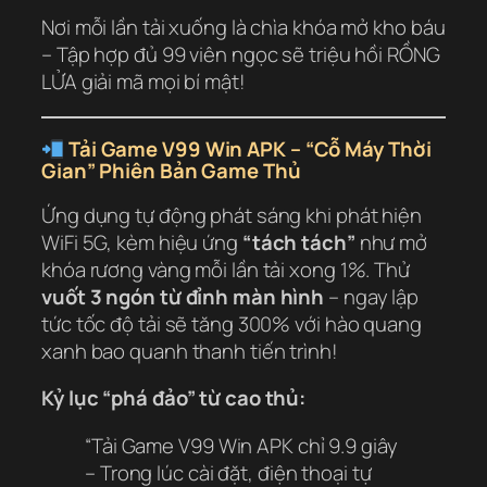
Nơi mỗi lần tải xuống là chìa khóa mở kho báu
– Tập hợp đủ 99 viên ngọc sẽ triệu hồi RỒNG
LỬA giải mã mọi bí mật!
Tải Game V99 Win APK – “Cỗ Máy Thời
Gian” Phiên Bản Game Thủ
Ứng dụng tự động phát sáng
khi phát hiện
WiFi 5G, kèm hiệu ứng
“tách tách”
như mở
khóa rương vàng mỗi lần tải xong 1%. Thử
vuốt 3 ngón từ đỉnh màn hình
– ngay lập
tức tốc độ tải sẽ tăng 300% với
hào quang
xanh
bao quanh thanh tiến trình!
Kỷ lục “phá đảo” từ cao thủ:
“Tải Game V99 Win APK chỉ 9.9 giây
– Trong lúc cài đặt, điện thoại tự