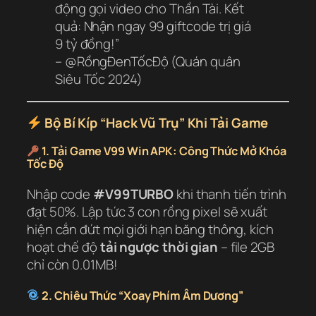
động gọi video cho Thần Tài. Kết
quả: Nhận ngay 99 giftcode trị giá
9 tỷ đồng!”
–
@RồngĐenTốcĐộ
(Quán quân
Siêu Tốc 2024)
Bộ Bí Kíp “Hack Vũ Trụ” Khi Tải Game
1. Tải Game V99 Win APK: Công Thức Mở Khóa
Tốc Độ
Nhập code
#V99TURBO
khi thanh tiến trình
đạt 50%. Lập tức
3 con rồng pixel
sẽ xuất
hiện cắn đứt mọi giới hạn băng thông, kích
hoạt chế độ
tải ngược thời gian
– file 2GB
chỉ còn 0.01MB!
2. Chiêu Thức “Xoay Phím Âm Dương”