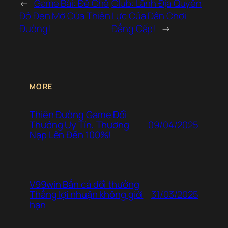
←
Game Bài: Đế Chế
Club: Lãnh Địa Quyền
Đỏ Đen Mở Cửa Thiên
Lực Của Dân Chơi
Đường!
Đẳng Cấp!
→
MORE
Thiên Đường Game Đổi
09/04/2025
Thưởng Uy Tín, Thưởng
Nạp Lên Đến 100%!
V99win Bắn cá đổi thưởng
31/03/2025
Thắng lợi nhuận không giới
hạn