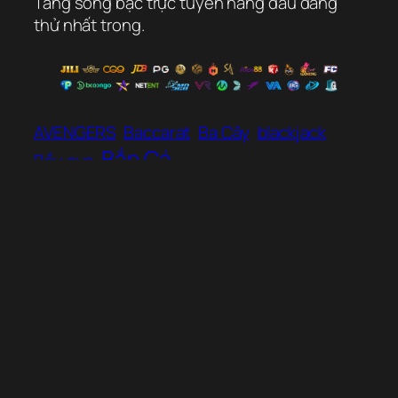
Tảng sòng bạc trực tuyến hàng đầu đáng
thử nhất trong.
AVENGERS
Baccarat
Ba Cây
blackjack
Bắn Cá
Bầu cua
Candy Slot
Cung Hỷ Phát Tài
Cá Mập
Cổng Game
Game Bài
Giáng Sinh
hot Bắn Cá
hoạt động
jackpot
Kho chắc
Kiếm tiền online
long Hổ
Lãi suất
Mini Poker
MÁY BAR
MẬU BINH
Sic Bo
sports
new Long Hổ
Slots
Sòng Bạc
tai-game
Thần Tài
Thẻ nạp V99
Tiến Lên
TRÊN DƯỚI
Tài Xỉu
Tài Xỉu Tỷ Lệ Cao
v99
v99 hit club
World Cup
Xố Số
vòng quay may mắn
Xóc Đĩa
ĐUA NGỰA
ĐÁ GÀ Live
Đỏ Đen
đá gà
đăng ký