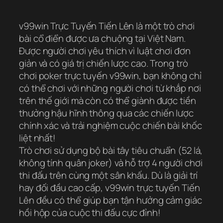
v99win Trực Tuyến Tiến Lên là một trò chơi
bài cổ điển được ưa chuộng tại Việt Nam.
Được người chơi yêu thích vì luật chơi đơn
giản và có giá trị chiến lược cao. Trong trò
chơi poker trực tuyến v99win, bạn không chỉ
có thể chơi với những người chơi từ khắp nơi
trên thế giới mà còn có thể giành được tiền
thưởng hậu hĩnh thông qua các chiến lược
chính xác và trải nghiệm cuộc chiến bài khốc
liệt nhất!
Trò chơi sử dụng bộ bài tây tiêu chuẩn (52 lá,
không tính quân joker) và hỗ trợ 4 người chơi
thi đấu trên cùng một sân khấu. Dù là giải trí
hay đối đầu cao cấp, v99win trực tuyến Tiến
Lên đều có thể giúp bạn tận hưởng cảm giác
hồi hộp của cuộc thi đấu cực đỉnh!