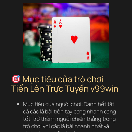
Mục tiêu của trò chơi
Tiến Lên Trực Tuyến v99win
Mục tiêu của người chơi: Đánh hết tất
cả các lá bài trên tay càng nhanh càng
tốt, trở thành người chiến thắng trong
trò chơi với các lá bài nhanh nhất và