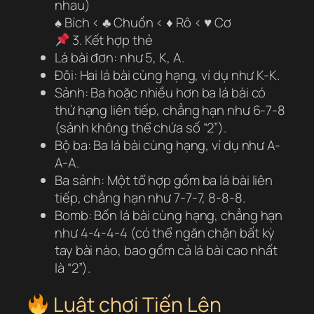
nhau)
♠ Bích < ♣ Chuồn < ♦ Rô < ♥ Cơ
3. Kết hợp thẻ
Lá bài đơn: như 5, K, A.
Đôi: Hai lá bài cùng hạng, ví dụ như K-K.
Sảnh: Ba hoặc nhiều hơn ba lá bài có
thứ hạng liên tiếp, chẳng hạn như 6-7-8
(sảnh không thể chứa số “2”).
Bộ ba: Ba lá bài cùng hạng, ví dụ như A-
A-A.
Ba sảnh: Một tổ hợp gồm ba lá bài liên
tiếp, chẳng hạn như 7-7-7, 8-8-8.
Bomb: Bốn lá bài cùng hạng, chẳng hạn
như 4-4-4-4 (có thể ngăn chặn bất kỳ
tay bài nào, bao gồm cả lá bài cao nhất
là “2”).
Luật chơi Tiến Lên