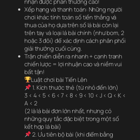
nhận được phần thưởng cao!
Xếp hạng và thanh toán: Những người
chơi khác tính toán số tiền thắng và
thua của họ dựa trên số lá bài còn lại
trên tay và loại lá bài chính (như bom, 2
hoặc 3 đôi) để xác định cách phân phối
giải thưởng cuối cùng.
Trận chiến diễn ra nhanh + cạnh tranh
chiến lược = lợi nhuận cao và niềm vui
bất tận!
Luật chơi bài Tiến Lên
1. Kích thước thẻ (từ nhỏ đến lớn)
3 < 4 < 5 < 6 < 7 < 8 < 9 < 10 < J < Q < K <
A < 2
(2 là lá bài đơn lớn nhất, nhưng có
những quy tắc đặc biệt trong một số
kết hợp lá bài)
2. Ưu tiên bộ bài (khi điểm bằng