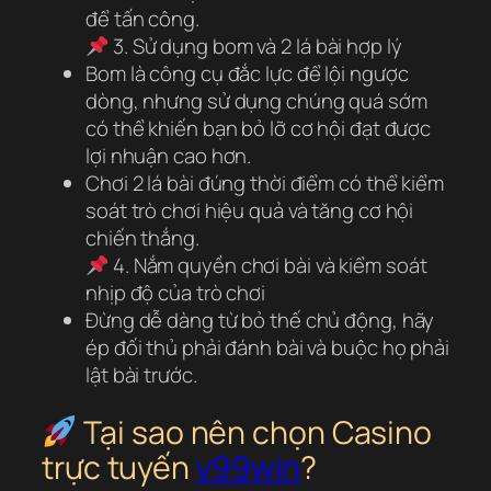
để tấn công.
3. Sử dụng bom và 2 lá bài hợp lý
Bom là công cụ đắc lực để lội ngược
dòng, nhưng sử dụng chúng quá sớm
có thể khiến bạn bỏ lỡ cơ hội đạt được
lợi nhuận cao hơn.
Chơi 2 lá bài đúng thời điểm có thể kiểm
soát trò chơi hiệu quả và tăng cơ hội
chiến thắng.
4. Nắm quyền chơi bài và kiểm soát
nhịp độ của trò chơi
Đừng dễ dàng từ bỏ thế chủ động, hãy
ép đối thủ phải đánh bài và buộc họ phải
lật bài trước.
Tại sao nên chọn Casino
trực tuyến
v99win
?