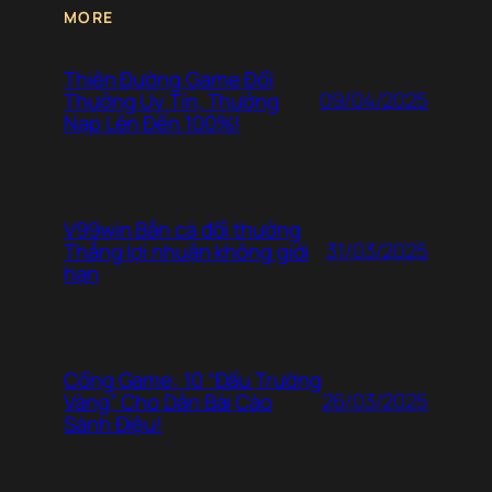
MORE
Thiên Đường Game Đổi
09/04/2025
Thưởng Uy Tín, Thưởng
Nạp Lên Đến 100%!
V99win Bắn cá đổi thưởng
31/03/2025
Thắng lợi nhuận không giới
hạn
Cổng Game: 10 “Đấu Trường
26/03/2025
Vàng” Cho Dân Bài Cào
Sành Điệu!