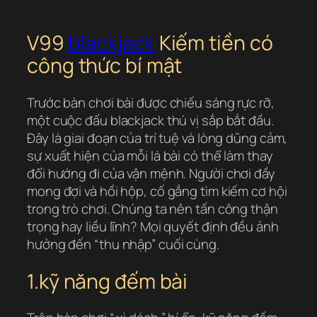
V99
blackjack
Kiếm tiền có
công thức bí mật
Trước bàn chơi bài được chiếu sáng rực rỡ,
một cuộc đấu blackjack thú vị sắp bắt đầu.
Đây là giai đoạn của trí tuệ và lòng dũng cảm,
sự xuất hiện của mỗi lá bài có thể làm thay
đổi hướng đi của vận mệnh. Người chơi đầy
mong đợi và hồi hộp, cố gắng tìm kiếm cơ hội
trong trò chơi. Chúng ta nên tấn công thận
trọng hay liều lĩnh? Mọi quyết định đều ảnh
hưởng đến “thu nhập” cuối cùng.
1.kỹ năng đếm bài