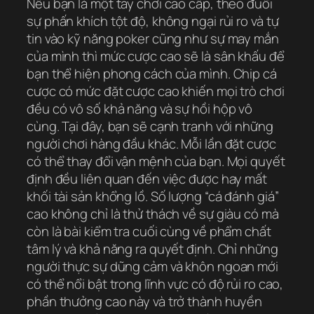
Nếu bạn là một tay chơi cao cấp, theo đuổi
sự phấn khích tột độ, không ngại rủi ro và tự
tin vào kỹ năng poker cũng như sự may mắn
của mình thì mức cược cao sẽ là sân khấu để
bạn thể hiện phong cách của mình. Chip cá
cược có mức đặt cược cao khiến mọi trò chơi
đều có vô số khả năng và sự hồi hộp vô
cùng. Tại đây, bạn sẽ cạnh tranh với những
người chơi hàng đầu khác. Mỗi lần đặt cược
có thể thay đổi vận mệnh của bạn. Mọi quyết
định đều liên quan đến việc được hay mất
khối tài sản khổng lồ. Số lượng “cá đánh giá”
cao không chỉ là thử thách về sự giàu có mà
còn là bài kiểm tra cuối cùng về phẩm chất
tâm lý và khả năng ra quyết định. Chỉ những
người thực sự dũng cảm và khôn ngoan mới
có thể nổi bật trong lĩnh vực có độ rủi ro cao,
phần thưởng cao này và trở thành huyền