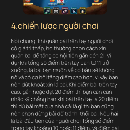
4.chiến lược người chơi
Nói chung, khi quân bài trên tay người chơi
có giá trị thấp, họ thường chọn cách xin
quân bài để tăng cơ hội tiến gần đến 21. Ví
dụ: khi tổng số điểm trên tay bạn từ 11 trở
xuống, lá bài bạn muốn về cơ bản sẽ không
nổ và có cơ hội tăng điểm cao hơn, vì vậy bạn
nên dứt khoát xin lá bài. Khi điểm bài trên tay
cao, gần hoặc đạt 20 điểm thì bạn cần cân
nhắc kỹ chẳng hạn khi bài trên tay là 20 điểm
thì dù bài mặt của nhà cái là gì thì bạn cũng
nên chọn dừng bài để tránh. thổi bài. Nếu hai
lá bài đầu tiên của người chơi Tổng số điểm
trong tay khoảng 10 hoặc 11 điểm, và điểm bài