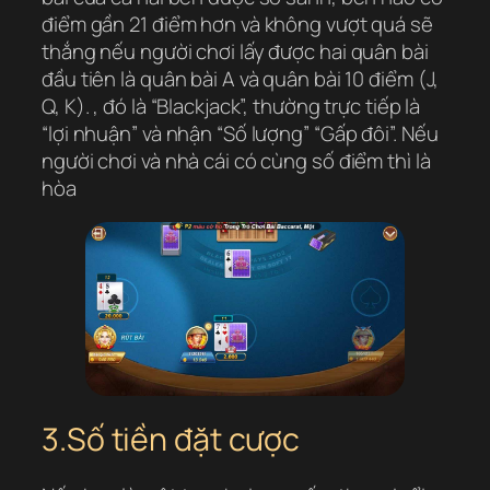
điểm gần 21 điểm hơn và không vượt quá sẽ
thắng nếu người chơi lấy được hai quân bài
đầu tiên là quân bài A và quân bài 10 điểm (J,
Q, K). , đó là “Blackjack”, thường trực tiếp là
“lợi nhuận” và nhận “Số lượng” “Gấp đôi”. Nếu
người chơi và nhà cái có cùng số điểm thì là
hòa
3.Số tiền đặt cược