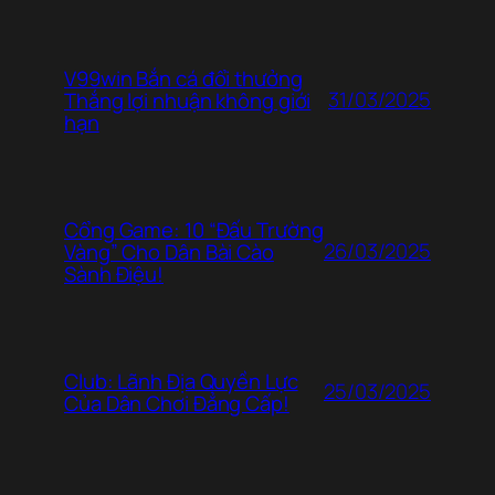
V99win Bắn cá đổi thưởng
31/03/2025
Thắng lợi nhuận không giới
hạn
Cổng Game: 10 “Đấu Trường
26/03/2025
Vàng” Cho Dân Bài Cào
Sành Điệu!
Club: Lãnh Địa Quyền Lực
25/03/2025
Của Dân Chơi Đẳng Cấp!