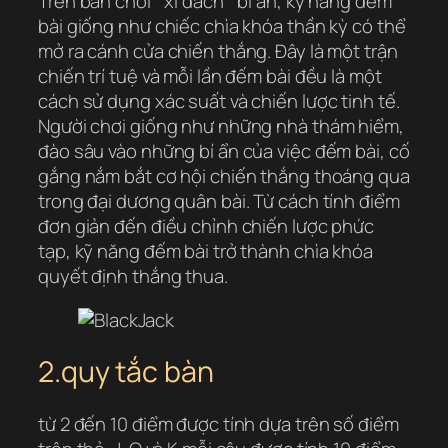
Trên bàn chơi “ xì dách ” bí ẩn, kỹ năng đếm
bài giống như chiếc chìa khóa thần kỳ có thể
mở ra cánh cửa chiến thắng. Đây là một trận
chiến trí tuệ và mỗi lần đếm bài đều là một
cách sử dụng xác suất và chiến lược tinh tế.
Người chơi giống như những nhà thám hiểm,
đào sâu vào những bí ẩn của việc đếm bài, cố
gắng nắm bắt cơ hội chiến thắng thoáng qua
trong đại dương quân bài. Từ cách tính điểm
đơn giản đến điều chỉnh chiến lược phức
tạp, kỹ năng đếm bài trở thành chìa khóa
quyết định thắng thua.
2.quy tắc bàn
từ 2 đến 10 điểm được tính dựa trên số điểm