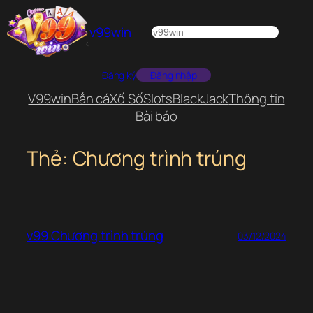
Chuyển
đến
v99win
Tìm
phần
kiếm
nội
Đăng ký
Đăng nhập
dung
V99win
Bắn cá
Xố Số
Slots
BlackJack
Thông tin
Bài báo
Thẻ:
Chương trình trúng
v99 Chương trình trúng
03/12/2024